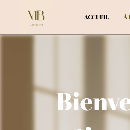
Aller
au
ACCUEIL
À
contenu
Bienve